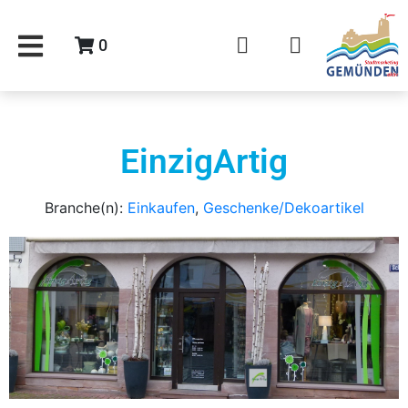
0
EinzigArtig
Branche(n):
Einkaufen
,
Geschenke/Dekoartikel