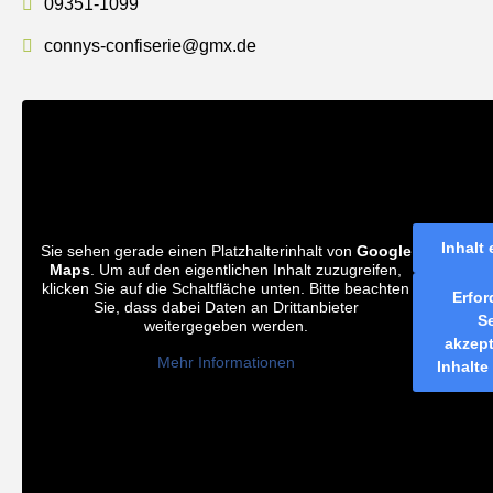
09351-1099
connys-confiserie@gmx.de
Inhalt
Sie sehen gerade einen Platzhalterinhalt von
Google
Maps
. Um auf den eigentlichen Inhalt zuzugreifen,
klicken Sie auf die Schaltfläche unten. Bitte beachten
Erfor
Sie, dass dabei Daten an Drittanbieter
S
weitergegeben werden.
akzep
Mehr Informationen
Inhalte