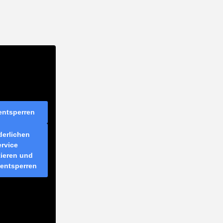
 entsperren
derlichen
ervice
tieren und
 entsperren