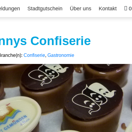
ldungen
Stadtgutschein
Über uns
Kontakt
0
nnys Confiserie
Branche(n):
Confiserie
,
Gastronomie